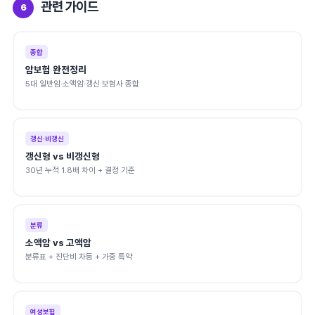
관련 가이드
6
종합
암보험 완전정리
5대 일반암·소액암·갱신·보험사 종합
갱신·비갱신
갱신형 vs 비갱신형
30년 누적 1.8배 차이 + 결정 기준
분류
소액암 vs 고액암
분류표 + 진단비 차등 + 가중 특약
여성보험