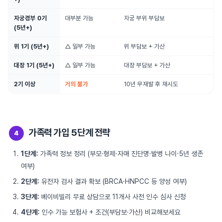
자궁경부 0기
대부분 가능
자궁 부위 부담보
(5년+)
위 1기 (5년+)
△ 일부 가능
위 부담보 + 가산
대장 1기 (5년+)
△ 일부 가능
대장 부담보 + 가산
2기 이상
거의 불가
10년 무재발 후 재시도
가족력 가입 5단계 전략
4
1단계:
가족력 정보 정리 (부모·형제·자매 진단명·발병 나이·5년 생존
여부)
2단계:
유전자 검사 결과 확보 (BRCA·HNPCC 등 양성 여부)
3단계:
베이비빌리 무료 상담으로 11개사 사전 인수 심사 신청
4단계:
인수 가능 보험사 + 조건(부담보·가산) 비교해보세요