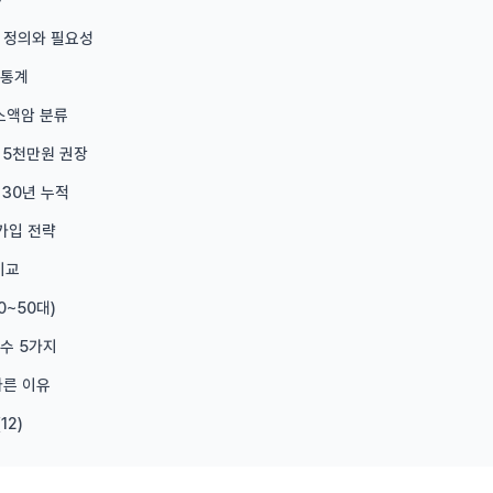
 정의와 필요성
 통계
소액암 분류
 5천만원 권장
 30년 누적
가입 전략
비교
0~50대)
실수 5가지
른 이유
12)