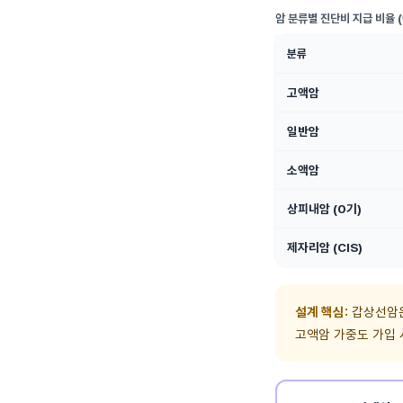
암 분류별 진단비 지급 비율 (
분류
고액암
일반암
소액암
상피내암 (0기)
제자리암 (CIS)
설계 핵심:
갑상선암은
고액암 가중도 가입 