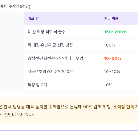
예시: 주계약 5천만)
대표 암
지급 비율
폐·간·췌장·식도·뇌·골수
150~200%
위·대장·유방·자궁·신장·방광
100%
갑상선·전립선·유두암·기타 피부암
10~30%
자궁경부암 0기·유방암 0기
10~20%
특정 암 0기
10%
 한국 발병률 매우 높지만 소액암으로 분류돼 90% 감액 위험.
소액암 단독 
시 진단비 2배 효과.