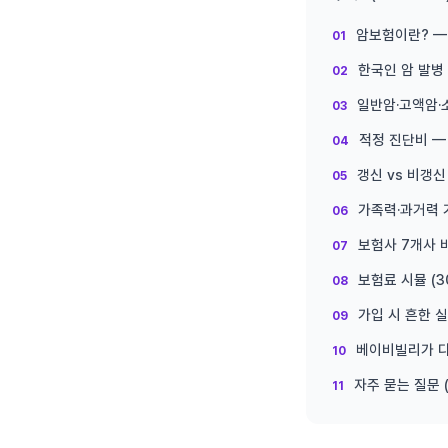
암보험이란? —
한국인 암 발병
일반암·고액암·
적정 진단비 —
갱신 vs 비갱신
가족력·과거력 
보험사 7개사 
보험료 시뮬 (3
가입 시 흔한 
베이비빌리가 다
자주 묻는 질문 (