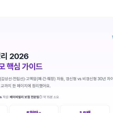
리 2026
부모 핵심 가이드
(갑상선·전립선)·고액암(폐·간·췌장) 차등, 갱신형 vs 비갱신형 30년 차
 비교까지 한 페이지에 정리했어요.
👥 작성:
베이비빌리 보험 전문팀
⏱ 약 15분 소요