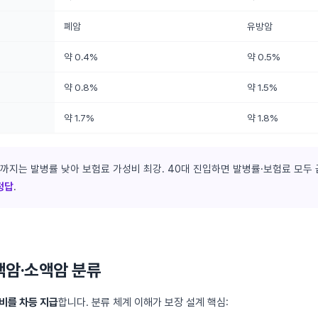
폐암
유방암
약 0.4%
약 0.5%
약 0.8%
약 1.5%
약 1.7%
약 1.8%
까지는 발병률 낮아 보험료 가성비 최강. 40대 진입하면 발병률·보험료 모두 
정답
.
액암·소액암 분류
비를 차등 지급
합니다. 분류 체계 이해가 보장 설계 핵심: