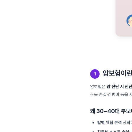
암보험이란
1
암보험은
암 진단 시 진
소득 손실·간병비 등을 
왜 30~40대 부
발병 위험 본격 시작:
치료비 + 소득 손실: