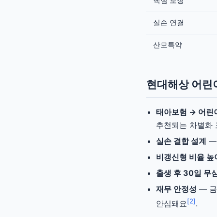
핵심 보장
실손 연결
산모특약
현대해상 어린이
태아보험 → 어린
추천되는 차별화 
실손 결합 설계
—
비갱신형 비율 높
출생 후 30일 무
재무 안정성
— 금
[2]
안심돼요
.