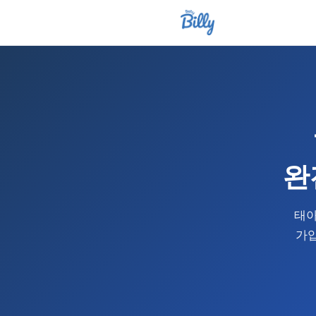
완
태아
가