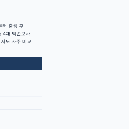
부터 출생 후
 4대 빅손보사
에서도 자주 비교