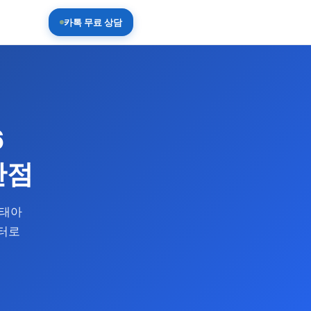
카톡 무료 상담
6
단점
 태아
터로