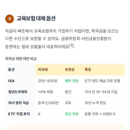
교육보험 대체 옵션
5
자금이 빠듯해서 교육보험까지 가입하기 어렵다면, 학자금을 모으는
다른 수단으로 보완할 수 있어요. 금융위원회·서민금융진흥원이
[3]
운영하는 절세 상품들이 대표적이에요
.
학자금 마련 대안 비교
옵션
비과세
유연성
특징
ISA
200~400만
매우 자유
ETF·펀드·예금 자유 운용
청년도약계좌
+6% 매칭
중간
자녀 만 19~34세 가입
자녀 명의 적금
증여 2,000만
자유
10년 누적 한도
ETF 직접 투자
X
최고 자유
운용 자유 + 사업비 X