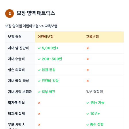
보장 영역 매트릭스
2
보장 영역별 어린이보험 vs 교육보험
보장 영역
어린이보험
교육보험
자녀 암 진단비
✓ 5,000만+
✗
자녀 수술비
✓ 200~500만
✗
실손 의료비
✓ 입원·통원
✗
자녀 골절·화상
✓ 진단비·일당
✗
자녀 사망 보험금
✓ 일부 약관
일부 결합형
학자금 적립
✗
✓ 1억+ 가능
비과세 절세
✗
✓ 10년+
부모 사망 시
✗
✓ 종신 결합