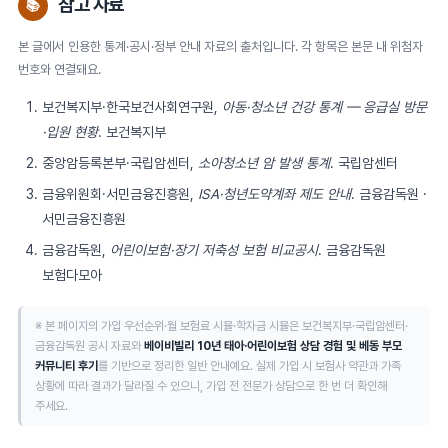
참고 자료
📚
본 글에서 인용한 통계·공시·정부 안내 자료의 출처입니다. 각 항목은 본문 내 위첨자
번호와 연결돼요.
보건복지부·한국보건사회연구원,
아동·청소년 건강 통계 — 응급실 방문
·입원 현황
.
보건복지부
중앙암등록본부·국립암센터,
소아청소년 암 발생 통계
.
국립암센터
금융위원회·서민금융진흥원,
ISA·청년도약계좌 제도 안내
.
금융감독원
·
서민금융진흥원
금융감독원,
어린이보험·장기 저축성 보험 비교공시
.
금융감독원
보험다모아
※ 본 페이지의 가입 우선순위·월 보험료 시뮬·학자금 시뮬은 보건복지부·국립암센터·
금융감독원 공시 자료와
베이비빌리 10년 태아·어린이보험 상담 경험 및 베동 부모
커뮤니티 후기
를 기반으로 정리한 일반 안내예요. 실제 가입 시 보험사 약관과 가족
상황에 따라 결과가 달라질 수 있으니, 가입 전 전문가 상담으로 한 번 더 확인해
주세요.