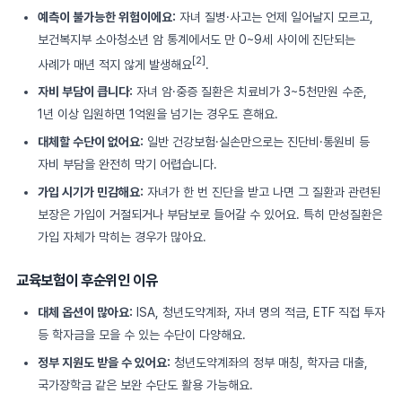
예측이 불가능한 위험이에요:
자녀 질병·사고는 언제 일어날지 모르고,
보건복지부 소아청소년 암 통계에서도 만 0~9세 사이에 진단되는
[2]
사례가 매년 적지 않게 발생해요
.
자비 부담이 큽니다:
자녀 암·중증 질환은 치료비가 3~5천만원 수준,
1년 이상 입원하면 1억원을 넘기는 경우도 흔해요.
대체할 수단이 없어요:
일반 건강보험·실손만으로는 진단비·통원비 등
자비 부담을 완전히 막기 어렵습니다.
가입 시기가 민감해요:
자녀가 한 번 진단을 받고 나면 그 질환과 관련된
보장은 가입이 거절되거나 부담보로 들어갈 수 있어요. 특히 만성질환은
가입 자체가 막히는 경우가 많아요.
교육보험이 후순위인 이유
대체 옵션이 많아요:
ISA, 청년도약계좌, 자녀 명의 적금, ETF 직접 투자
등 학자금을 모을 수 있는 수단이 다양해요.
정부 지원도 받을 수 있어요:
청년도약계좌의 정부 매칭, 학자금 대출,
국가장학금 같은 보완 수단도 활용 가능해요.