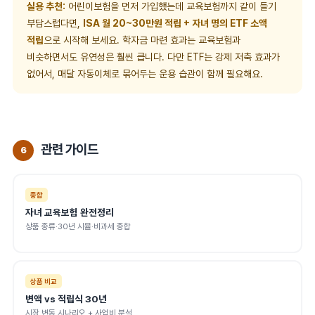
실용 추천:
어린이보험을 먼저 가입했는데 교육보험까지 같이 들기
부담스럽다면,
ISA 월 20~30만원 적립 + 자녀 명의 ETF 소액
적립
으로 시작해 보세요. 학자금 마련 효과는 교육보험과
비슷하면서도 유연성은 훨씬 큽니다. 다만 ETF는 강제 저축 효과가
없어서, 매달 자동이체로 묶어두는 운용 습관이 함께 필요해요.
관련 가이드
6
종합
자녀 교육보험 완전정리
상품 종류·30년 시뮬·비과세 종합
상품 비교
변액 vs 적립식 30년
시장 변동 시나리오 + 사업비 분석