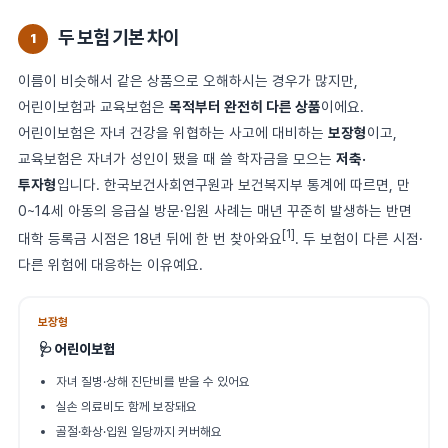
두 보험 기본 차이
1
이름이 비슷해서 같은 상품으로 오해하시는 경우가 많지만,
어린이보험과 교육보험은
목적부터 완전히 다른 상품
이에요.
어린이보험은 자녀 건강을 위협하는 사고에 대비하는
보장형
이고,
교육보험은 자녀가 성인이 됐을 때 쓸 학자금을 모으는
저축·
투자형
입니다. 한국보건사회연구원과 보건복지부 통계에 따르면, 만
0~14세 아동의 응급실 방문·입원 사례는 매년 꾸준히 발생하는 반면
[1]
대학 등록금 시점은 18년 뒤에 한 번 찾아와요
. 두 보험이 다른 시점·
다른 위험에 대응하는 이유예요.
보장형
🩺 어린이보험
자녀 질병·상해 진단비를 받을 수 있어요
실손 의료비도 함께 보장돼요
골절·화상·입원 일당까지 커버해요