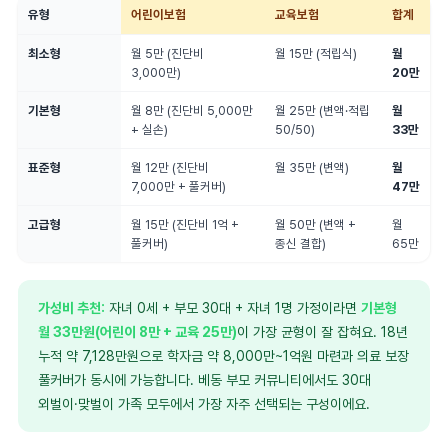
유형
어린이보험
교육보험
합계
최소형
월 5만 (진단비
월 15만 (적립식)
월
3,000만)
20만
기본형
월 8만 (진단비 5,000만
월 25만 (변액·적립
월
+ 실손)
50/50)
33만
표준형
월 12만 (진단비
월 35만 (변액)
월
7,000만 + 풀커버)
47만
고급형
월 15만 (진단비 1억 +
월 50만 (변액 +
월
풀커버)
종신 결합)
65만
가성비 추천:
자녀 0세 + 부모 30대 + 자녀 1명 가정이라면
기본형
월 33만원(어린이 8만 + 교육 25만)
이 가장 균형이 잘 잡혀요. 18년
누적 약 7,128만원으로 학자금 약 8,000만~1억원 마련과 의료 보장
풀커버가 동시에 가능합니다. 베동 부모 커뮤니티에서도 30대
외벌이·맞벌이 가족 모두에서 가장 자주 선택되는 구성이에요.