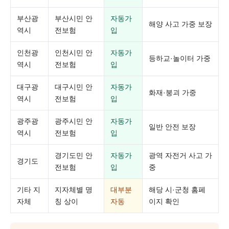
부산광
부산시민 안
자동가
해양 사고 가중 보장
역시
전보험
입
인천광
인천시민 안
자동가
등하교·놀이터 가중
역시
전보험
입
대구광
대구시민 안
자동가
화재·붕괴 가중
역시
전보험
입
광주광
광주시민 안
자동가
일반 안전 보장
역시
전보험
입
경기도민 안
자동가
광역 자전거 사고 가
경기도
전보험
입
중
기타 지
지자체별 명
대부분
해당 시·군청 홈페
자체
칭 상이
자동
이지 확인