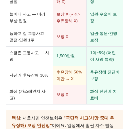
골절
해 X)
장
놀이터 사고 — 머리
보장 X (사망·
입원·수술비 보
부상 입원
후유장해 X)
장
등하교 길 교통사고 —
입원·통원·간병
보장 X
골절·입원 1주
보장
스쿨존 교통사고 — 사
1억~5억 (어린
1,500만원
망
이 사망 특약)
후유장해 50%
후유장해 진단비
자전거 후유장해 30%
미만 → X
보장
화상 (가스레인지 사
화상 진단비·치
보장 X
고)
료비
핵심
: 서울시민 안전보험은
"극단적 사고(사망·중대 후
유장해) 보장 안전망"
이에요. 일상에서 훨씬 자주 발생