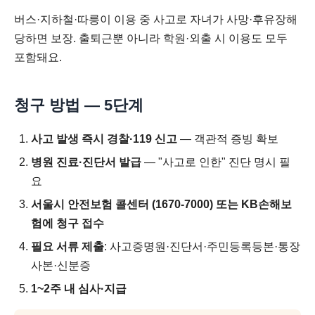
버스·지하철·따릉이 이용 중 사고로 자녀가 사망·후유장해
당하면 보장. 출퇴근뿐 아니라 학원·외출 시 이용도 모두
포함돼요.
청구 방법 — 5단계
사고 발생 즉시 경찰·119 신고
— 객관적 증빙 확보
병원 진료·진단서 발급
— "사고로 인한" 진단 명시 필
요
서울시 안전보험 콜센터 (1670-7000) 또는 KB손해보
험에 청구 접수
필요 서류 제출
: 사고증명원·진단서·주민등록등본·통장
사본·신분증
1~2주 내 심사·지급