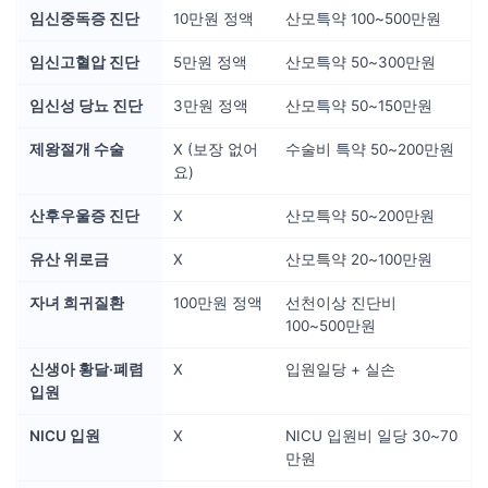
임신중독증 진단
10만원 정액
산모특약 100~500만원
임신고혈압 진단
5만원 정액
산모특약 50~300만원
임신성 당뇨 진단
3만원 정액
산모특약 50~150만원
제왕절개 수술
X (보장 없어
수술비 특약 50~200만원
요)
산후우울증 진단
X
산모특약 50~200만원
유산 위로금
X
산모특약 20~100만원
자녀 희귀질환
100만원 정액
선천이상 진단비
100~500만원
신생아 황달·폐렴
X
입원일당 + 실손
입원
NICU 입원
X
NICU 입원비 일당 30~70
만원