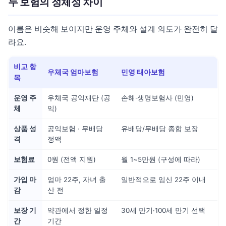
두 보험의 정체성 차이
이름은 비슷해 보이지만 운영 주체와 설계 의도가 완전히 달
라요.
비교 항
우체국 엄마보험
민영 태아보험
목
운영 주
우체국 공익재단 (공
손해·생명보험사 (민영)
체
익)
상품 성
공익보험 · 무배당
유배당/무배당 종합 보장
격
정액
보험료
0원 (전액 지원)
월 1~5만원 (구성에 따라)
가입 마
엄마 22주, 자녀 출
일반적으로 임신 22주 이내
감
산 전
보장 기
약관에서 정한 일정
30세 만기·100세 만기 선택
간
기간