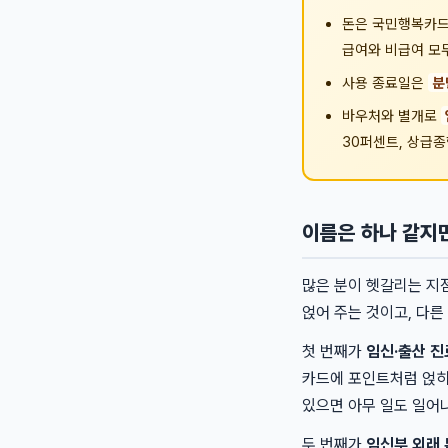
돈은 국민행복카드
급여와 비급여 모
사용 종료일은
분
바우처와 별개로
30퍼센트, 상급
이름은 하나 같지만
많은 분이 헷갈리는 지
얹어 주는 것이고, 다른
첫 번째가
임신·출산 진
카드에 포인트처럼 얹히
있으면 아무 일도 일어
두 번째가
임신부 외래