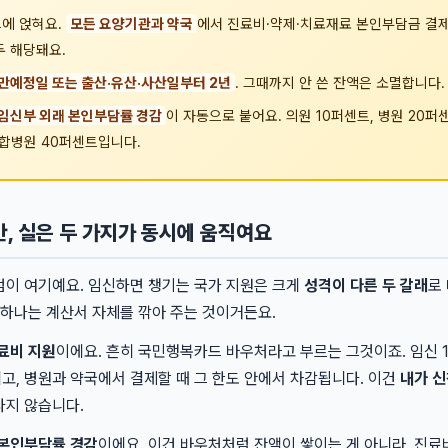
에 얹혀요.
모든 요양기관과 약국
에서 진료비·약제·치료재료 본인부담금 결제에
두 해당돼요.
만예정일 또는 출산·유산·사산일부터 2년
. 그때까지 안 쓴 잔액은 소멸합니다.
임신부 외래 본인부담률 경감
이 자동으로 붙어요. 의원 10퍼센트, 병원 20퍼
종합병원 40퍼센트입니다.
, 실은 두 가지가 동시에 움직여요
점이 여기예요. 임신하면 챙기는 국가 지원은 크게
성격이 다른 두 갈래
로
 하나는 계산서 자체를 깎아 주는 것이거든요.
료비 지원
이에요. 흔히 국민행복카드 바우처라고 부르는 그것이죠. 임신 
고, 병원과 약국에서 결제할 때 그 한도 안에서 차감됩니다. 이건
내가 
나지 않습니다.
 본인부담률 경감
이에요. 이건 바우처처럼 잔액이 쌓이는 게 아니라, 진료