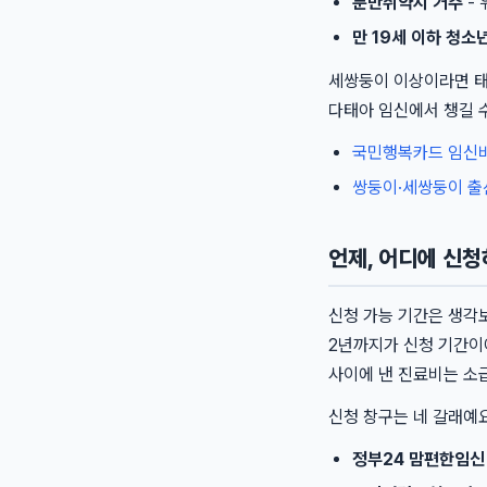
분만취약지 거주
- 
만 19세 이하 청소
세쌍둥이 이상이라면 태아
다태아 임신에서 챙길 수
국민행복카드 임신
쌍둥이·세쌍둥이 
언제, 어디에 신
신청 가능 기간은 생각
2년까지가 신청 기간이
사이에 낸 진료비는 소
신청 창구는 네 갈래예요
정부24 맘편한임신