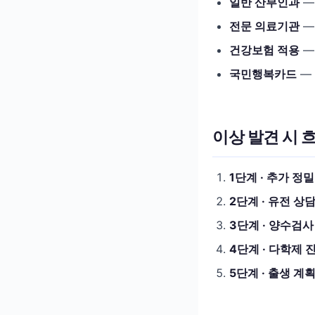
일반 산부인과
—
전문 의료기관
—
건강보험 적용
—
국민행복카드
— 
이상 발견 시 
1단계 · 추가 정
2단계 · 유전 상
3단계 · 양수검사
4단계 · 다학제 
5단계 · 출생 계