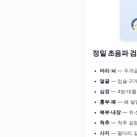
정밀 초음파 검
머리·뇌
— 두개골
얼굴
— 입술·구개
심장
— 4방·대혈
흉부·폐
— 폐 발
복부·내장
— 위·
척추
— 척추 갈
사지
— 팔다리 