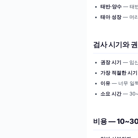
태반·양수
— 태
태아 성장
— 머리
검사 시기와 권
권장 시기
— 임신
가장 적절한 시기
이유
— 너무 일찍
소요 시간
— 30
비용 — 10~3