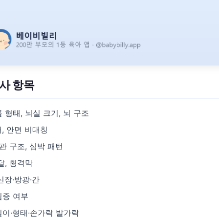
사 항목
 형태, 뇌실 크기, 뇌 구조
, 안면 비대칭
관 구조, 심박 패턴
달, 횡격막
신장·방광·간
림증 여부
길이·형태·손가락 발가락