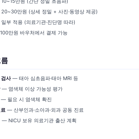
 10~15만원 (간단 정밀 초음파)
 20~30만원 (상세 정밀 + 사진·동영상 제공)
 일부 적용 (의료기관·진단명 따라)
100만원 바우처에서 결제 가능
흐름
밀 검사
— 태아 심초음파·태아 MRI 등
담
— 염색체 이상 가능성 평가
— 필요 시 염색체 확진
진료
— 산부인과·소아과·외과 공동 진료
획
— NICU 보유 의료기관 출산 계획