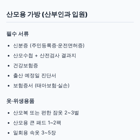
산모용 가방 (산부인과 입원)
필수 서류
신분증 (주민등록증·운전면허증)
산모수첩 + 산전검사 결과지
건강보험증
출산 예정일 진단서
보험증서 (태아보험·실손)
옷·위생용품
산모복 또는 편한 잠옷 2~3벌
산모용 큰 패드 1~2팩
일회용 속옷 3~5장