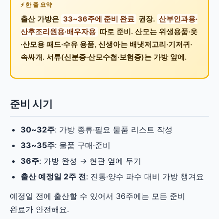
한 줄 요약
출산 가방은
33~36주에 준비 완료
권장.
산부인과용·
산후조리원용·배우자용
따로 준비. 산모는 위생용품·옷
·산모용 패드·수유 용품, 신생아는 배냇저고리·기저귀·
속싸개. 서류(신분증·산모수첩·보험증)는 가방 앞에.
준비 시기
30~32주
: 가방 종류·필요 물품 리스트 작성
33~35주
: 물품 구매·준비
36주
: 가방 완성 → 현관 옆에 두기
출산 예정일 2주 전
: 진통·양수 파수 대비 가방 챙겨요
예정일 전에 출산할 수 있어서 36주에는 모든 준비
완료가 안전해요.