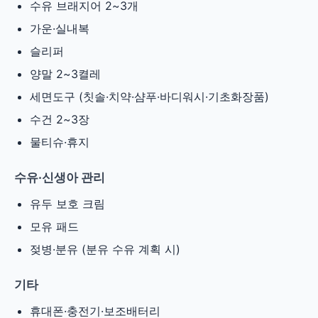
수유 브래지어 2~3개
가운·실내복
슬리퍼
양말 2~3켤레
세면도구 (칫솔·치약·샴푸·바디워시·기초화장품)
수건 2~3장
물티슈·휴지
수유·신생아 관리
유두 보호 크림
모유 패드
젖병·분유 (분유 수유 계획 시)
기타
휴대폰·충전기·보조배터리