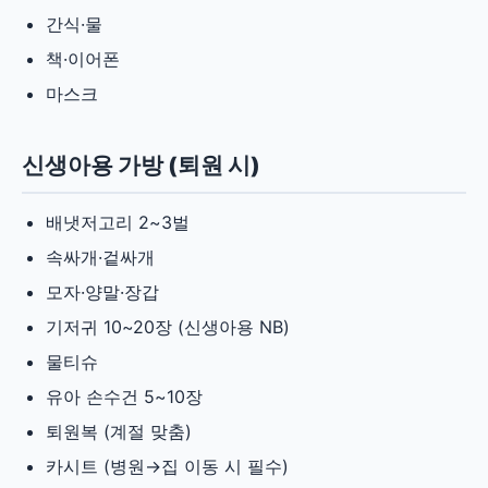
간식·물
책·이어폰
마스크
신생아용 가방 (퇴원 시)
배냇저고리 2~3벌
속싸개·겉싸개
모자·양말·장갑
기저귀 10~20장 (신생아용 NB)
물티슈
유아 손수건 5~10장
퇴원복 (계절 맞춤)
카시트 (병원→집 이동 시 필수)