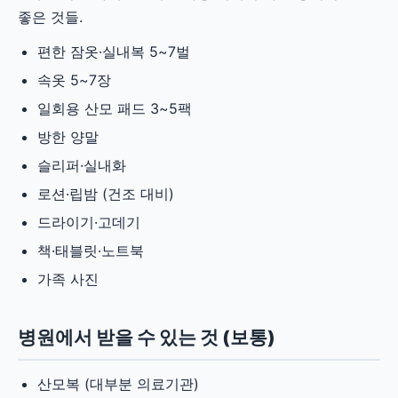
좋은 것들.
편한 잠옷·실내복 5~7벌
속옷 5~7장
일회용 산모 패드 3~5팩
방한 양말
슬리퍼·실내화
로션·립밤 (건조 대비)
드라이기·고데기
책·태블릿·노트북
가족 사진
병원에서 받을 수 있는 것 (보통)
산모복 (대부분 의료기관)