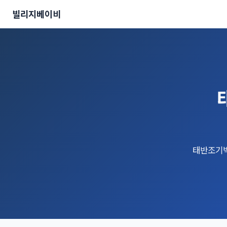
빌리지베이비
태반조기박