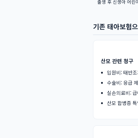
출생 후 신생아 어린
기존 태아보험으
산모 관련 청구
입원비: 태반조
수술비: 응급 
실손의료비: 급
산모 합병증 특