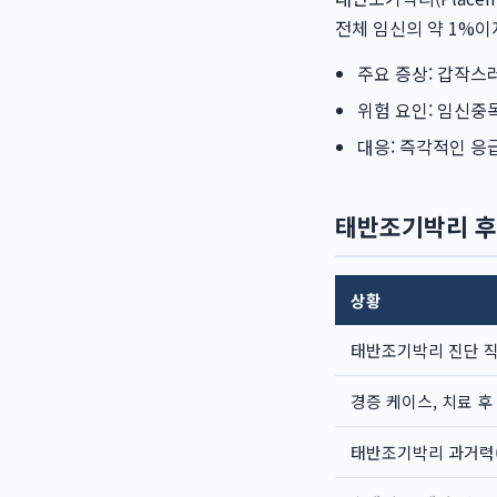
전체 임신의 약 1%이
주요 증상: 갑작스러
위험 요인: 임신중
대응: 즉각적인 응
태반조기박리 후
상황
태반조기박리 진단 
경증 케이스, 치료 후
태반조기박리 과거력(