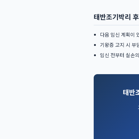
태반조기박리 후
다음 임신 계획이 
기왕증 고지 시 부
임신 전부터 실손의
태반조