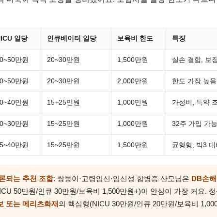
NICU 일당
인큐베이터 일당
보육비 한도
특징
30~50만원
20~30만원
1,500만원
실손 결합, 보
30~50만원
20~30만원
2,000만원
한도 가장 높음,
20~40만원
15~25만원
1,000만원
가성비, 특약 
20~30만원
15~25만원
1,000만원
32주 가입 가
25~40만원
15~25만원
1,500만원
균형형, 빅3 
론되는 추천 조합
: 쌍둥이·고령임신·임신성 합병증 산모님은
DB손해
ICU 50만원/인큐 30만원/보육비 1,500만원+)이 안심이 가장 커요. 
보 또는 메리츠화재
의 핵심형(NICU 30만원/인큐 20만원/보육비 1,0