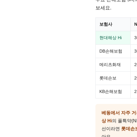
보세요.
보험사
현대해상 Hi
DB손해보험
메리츠화재
롯데손보
KB손해보험
베동에서 자주 거
상 Hi
의 풀특약(N
선이라면
롯데손
아요.