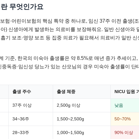
이란 무엇인가요
험·어린이보험의 핵심 특약 중 하나로, 임신 37주 이전 출생(조
체중아) 신생아에게 발생하는 의료비를 보장해줘요. 일반 신생아와 
흡기 보조·영양 보조 등 집중 의료가 필요해서 의료비가 일반 신생
기준, 한국의 미숙아 출생률은 약 8.5%로 매년 증가 추세이고,
신중독증·임신성 당뇨가 있는 산모님의 경우 미숙아 출생률이 단
출생 주수
출생 체중
NICU 입원
37주 이상
2,500g 이상
낮음
34~36주
1,500~2,500g
50~70%
28~33주
1,000~1,500g
90% 이상