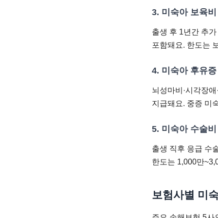
3. 미숙아 보육비
출생 후 1년간 추가
포함돼요. 한도는 보
4. 미숙아 후유
뇌성마비·시각장애·
지급돼요. 중증 미숙
5. 미숙아 수술비
출생 직후 응급 수
한도는 1,000만~3
보험사별 미숙
주요 손해보험 5사