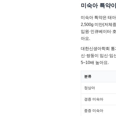
미숙아 특약
미숙아 특약은 태아보
2,500g 미만(저
입원·인큐베이터·호
아요.
대한신생아학회 통계 
신·쌍둥이 임신·임
5~10배 높아요.
분류
정상아
경증 미숙아
중증 미숙아