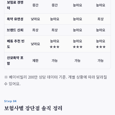
보험료 경쟁
중간
중간
높아요
높아요
력
특약 유연성
낮아요
높아요
높아요
최상
브랜드 신뢰
최상
최상
높아요
높아요
베동 추천 빈
높아요
높아요
높아요
낮아요
도
★★★
★★★
★★★
산모특약 포
제한
가능
가능
가능
함
※ 베이비빌리 200만 상담 데이터 기준. 개별 상황에 따라 달라질
수 있어요.
Step 04
보험사별 장단점 솔직 정리