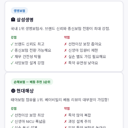
생명보험
🏦 삼성생명
국내 1위 생명보험사. 브랜드 신뢰와 종신보험 전환이 최대 강점.
강점
약점
브랜드 신뢰도 최고
선천이상 보장 좁아요
종신보험 전환 가능해요
신생아 입원비 제한
재무 건전성 탁월
실손 별도 가입 필요해요
사망보장 설계 강점
특약 유연성 낮아요
손해보험 — 베동 추천 1순위
🔵 현대해상
태아보험 점유율 1위. 베이비빌리 베동 리뷰의 대부분이 가입함!
강점
약점
선천이상 보장 최상
특약 많아 복잡
신생아 NICU 폭넓음
과잉 설계 주의
실손 동시 설계
일부 특약 보험료 높아요