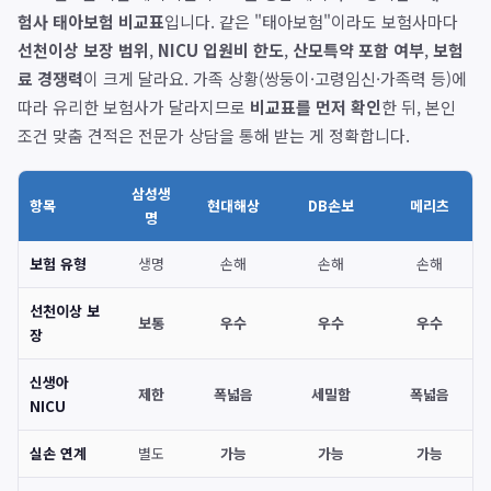
험사 태아보험 비교표
입니다. 같은 "태아보험"이라도 보험사마다
선천이상 보장 범위
,
NICU 입원비 한도
,
산모특약 포함 여부
,
보험
료 경쟁력
이 크게 달라요. 가족 상황(쌍둥이·고령임신·가족력 등)에
따라 유리한 보험사가 달라지므로
비교표를 먼저 확인
한 뒤, 본인
조건 맞춤 견적은 전문가 상담을 통해 받는 게 정확합니다.
삼성생
항목
현대해상
DB손보
메리츠
명
보험 유형
생명
손해
손해
손해
선천이상 보
보통
우수
우수
우수
장
신생아
제한
폭넓음
세밀함
폭넓음
NICU
실손 연계
별도
가능
가능
가능