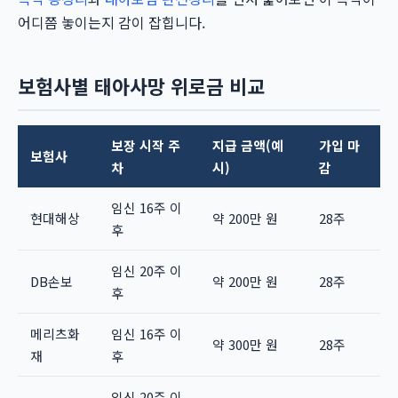
어디쯤 놓이는지 감이 잡힙니다.
보험사별 태아사망 위로금 비교
보장 시작 주
지급 금액(예
가입 마
보험사
차
시)
감
임신 16주 이
현대해상
약 200만 원
28주
후
임신 20주 이
DB손보
약 200만 원
28주
후
메리츠화
임신 16주 이
약 300만 원
28주
재
후
임신 20주 이