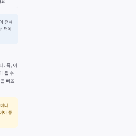
어요
이 전혀
 선택이
. 즉, 어
이 될 수
약을 빠뜨
얼마나
어야 좋