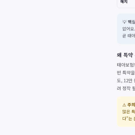
해지
💡
핵심
없어요
곧 태
왜 특약
태아보험의
떤 특약을
도, 12
려 정작 
⚠️
주의
많은 특
다"는 