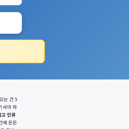
있는 건 5
기셔야 하
리고 인큐
간에 든든