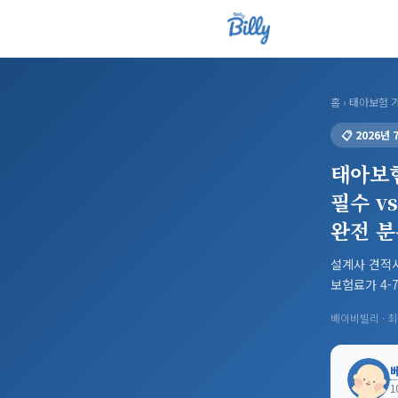
홈
›
태아보험 
📋 2026년
태아보험
필수 v
완전 분
설계사 견적서
보험료가 4-
베이비빌리 · 최종
1