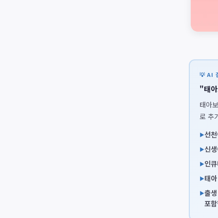
💡 AI
"태아
태아보
로 추
선천
신생
인큐
태아
출생
포함