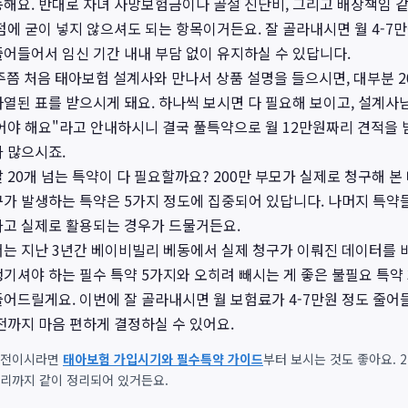
동해요. 반대로 자녀 사망보험금이나 골절 진단비, 그리고 배상책임 
점에 굳이 넣지 않으셔도 되는 항목이거든요. 잘 골라내시면 월 4-7
줄어들어서 임신 기간 내내 부담 없이 유지하실 수 있답니다.
주쯤 처음 태아보험 설계사와 만나서 상품 설명을 들으시면, 대부분 20
열된 표를 받으시게 돼요. 하나씩 보시면 다 필요해 보이고, 설계사님
있어야 해요"라고 안내하시니 결국 풀특약으로 월 12만원짜리 견적을
 많으시죠.
 20개 넘는 특약이 다 필요할까요? 200만 부모가 실제로 청구해 
구가 발생하는 특약은 5가지 정도에 집중되어 있답니다. 나머지 특약
가고 실제로 활용되는 경우가 드물거든요.
서는 지난 3년간 베이비빌리 베동에서 실제 청구가 이뤄진 데이터를
기셔야 하는 필수 특약 5가지와 오히려 빼시는 게 좋은 불필요 특약
어드릴게요. 이번에 잘 골라내시면 월 보험료가 4-7만원 정도 줄어들
전까지 마음 편하게 결정하실 수 있어요.
 전이시라면
태아보험 가입시기와 필수특약 가이드
부터 보시는 것도 좋아요. 
관리까지 같이 정리되어 있거든요.