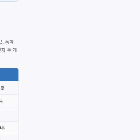
. 특약
먼저 두 개
보장
등
변동