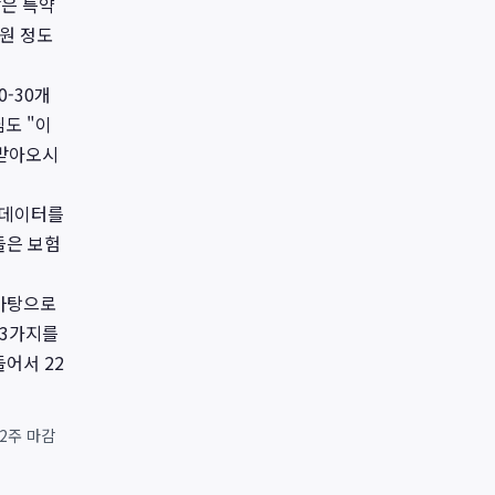
같은 특약
만원 정도
-30개
도 "이
 받아오시
본 데이터를
들은 보험
 바탕으로
 3가지를
어서 22
22주 마감