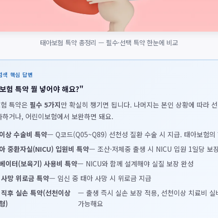
태아보험 특약 총정리 — 필수·선택 특약 한눈에 비교
 검색 핵심 답변
보험 특약 뭘 넣어야 해요?"
험 특약은
필수 5가지
만 확실히 챙기면 됩니다. 나머지는 본인 상황에 따라 
가하거나, 어린이보험에서 보완하면 돼요.
이상 수술비 특약
— Q코드(Q05~Q89) 선천성 질환 수술 시 지급. 태아보험의
아 중환자실(NICU) 입원비 특약
— 조산·저체중 출생 시 NICU 입원 1일당 보
베이터(보육기) 사용비 특약
— NICU와 함께 설계해야 실질 보장 완성
 사망 위로금 특약
— 임신 중 태아 사망 시 위로금 지급
 직후 실손 특약(선천이상
— 출생 즉시 실손 보장 적용, 선천이상 치료비 실
형)
가능해요