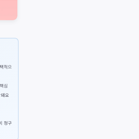
선택적으
 핵심
장돼요
비 청구