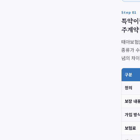
Step 01
특약이
주계약 
태아보험을
종류가 수
념의 차이
구분
정의
보장 내
가입 방
보험료