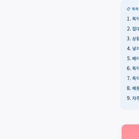
📋 목차
특약
절대
상황
넣지
베이
특약
특약
베동
자주