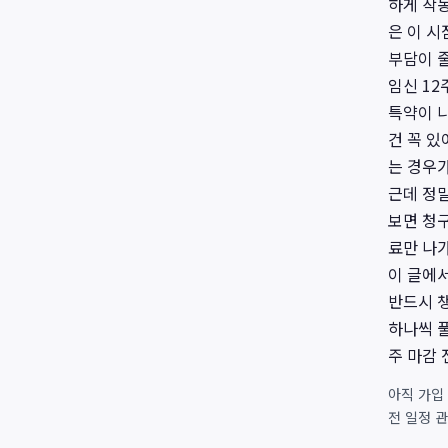
하게 작
은 이 시
부담이 
임신 12
특약이 나
건 꼭 
는 경우가
근데 정말
보면 청
료만 나
이 글에
반드시 챙
하나씩 풀
주 마감 
아직 가입
전 일정 