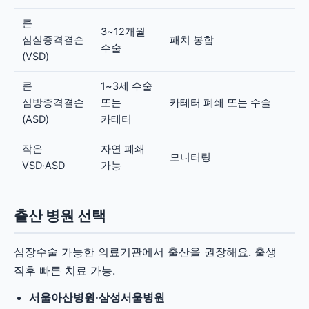
큰
3~12개월
심실중격결손
패치 봉합
수술
(VSD)
큰
1~3세 수술
심방중격결손
또는
카테터 폐쇄 또는 수술
(ASD)
카테터
작은
자연 폐쇄
모니터링
VSD·ASD
가능
출산 병원 선택
심장수술 가능한 의료기관에서 출산을 권장해요. 출생
직후 빠른 치료 가능.
서울아산병원·삼성서울병원