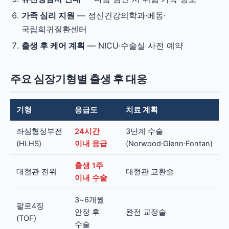
가족 심리 지원
— 정신건강의학과·베동·
국립희귀질환센터
출생 후 케어 계획
— NICU·수술실 사전 예약
주요 심장기형별 출생 후 대응
기형
응급도
치료 계획
좌심형성부전
24시간
3단계 수술
(HLHS)
이내 응급
(Norwood·Glenn·Fontan)
출생 1주
대혈관 전위
대혈관 교환술
이내 수술
3~6개월
팔로4징
안정 후
완전 교정술
(TOF)
수술