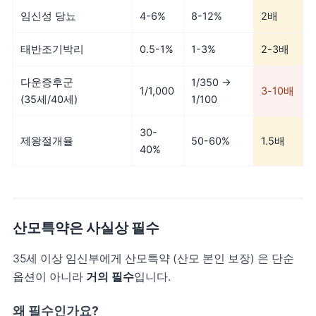
임신성 당뇨
4-6%
8-12%
2배
태반조기박리
0.5-1%
1-3%
2-3배
다운증후군
1/350 →
1/1,000
3-10배
(35세/40세)
1/100
30-
제왕절개율
50-60%
1.5배
40%
산모특약은 사실상 필수
35세 이상 임신부에게 산모특약 (산모 본인 보장) 은 단순
옵션이 아니라
거의 필수
입니다.
왜 필수인가요?