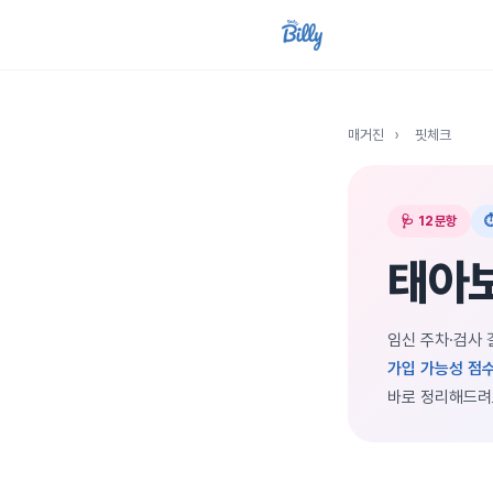
매거진
›
핏체크
🩺 12문항
태아
임신 주차·검사 
가입 가능성 점수
바로 정리해드려