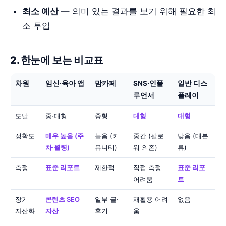
최소 예산
— 의미 있는 결과를 보기 위해 필요한 최
소 투입
2. 한눈에 보는 비교표
차원
임신·육아 앱
맘카페
SNS·인플
일반 디스
루언서
플레이
도달
중·대형
중형
대형
대형
정확도
매우 높음 (주
높음 (커
중간 (팔로
낮음 (대분
차·월령)
뮤니티)
워 의존)
류)
측정
표준 리포트
제한적
직접 측정
표준 리포
어려움
트
장기
콘텐츠 SEO
일부 글·
재활용 어려
없음
자산화
자산
후기
움