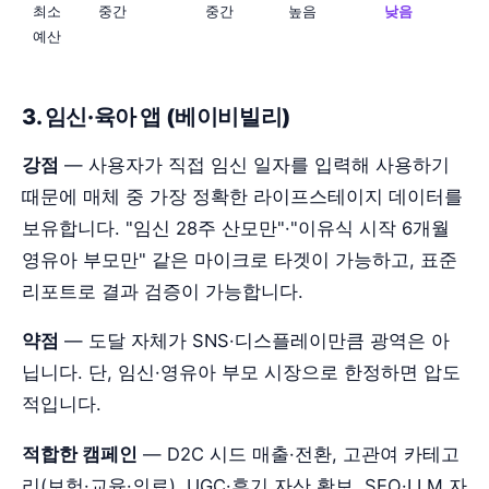
최소
중간
중간
높음
낮음
예산
3. 임신·육아 앱 (베이비빌리)
강점
— 사용자가 직접 임신 일자를 입력해 사용하기
때문에 매체 중 가장 정확한 라이프스테이지 데이터를
보유합니다. "임신 28주 산모만"·"이유식 시작 6개월
영유아 부모만" 같은 마이크로 타겟이 가능하고, 표준
리포트로 결과 검증이 가능합니다.
약점
— 도달 자체가 SNS·디스플레이만큼 광역은 아
닙니다. 단, 임신·영유아 부모 시장으로 한정하면 압도
적입니다.
적합한 캠페인
— D2C 시드 매출·전환, 고관여 카테고
리(보험·교육·의료), UGC·후기 자산 확보, SEO·LLM 자