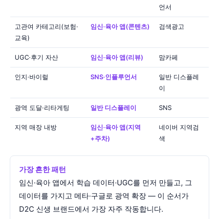
언서
고관여 카테고리(보험·
임신·육아 앱(콘텐츠)
검색광고
교육)
UGC·후기 자산
임신·육아 앱(리뷰)
맘카페
인지·바이럴
SNS·인플루언서
일반 디스플레
이
광역 도달·리타게팅
일반 디스플레이
SNS
지역 매장 내방
임신·육아 앱(지역
네이버 지역검
+주차)
색
가장 흔한 패턴
임신·육아 앱에서 학습 데이터·UGC를 먼저 만들고, 그
데이터를 가지고 메타·구글로 광역 확장 — 이 순서가
D2C 신생 브랜드에서 가장 자주 작동합니다.