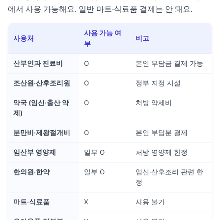
에서 사용 가능해요. 일반 마트·식료품 결제는 안 돼요.
사용 가능 여
사용처
비고
부
산부인과 진료비
O
본인 부담금 결제 가능
조산원·산후조리원
O
정부 지정 시설
약국 (임신·출산 약
O
처방 약제비
제)
분만비·제왕절개비
O
본인 부담분 결제
임산부 영양제
일부 O
처방 영양제 한정
한의원·한약
일부 O
임신·산후조리 관련 한
정
마트·식료품
X
사용 불가