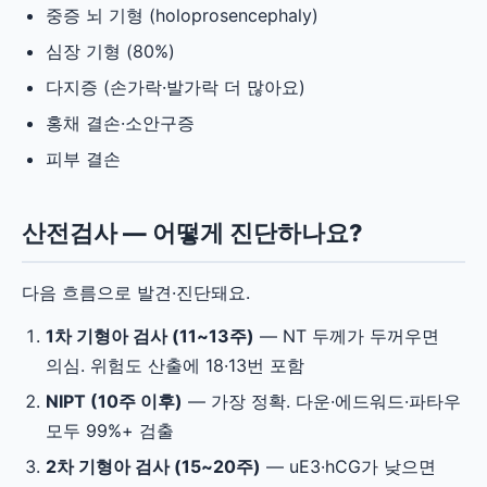
중증 뇌 기형 (holoprosencephaly)
심장 기형 (80%)
다지증 (손가락·발가락 더 많아요)
홍채 결손·소안구증
피부 결손
산전검사 — 어떻게 진단하나요?
다음 흐름으로 발견·진단돼요.
1차 기형아 검사 (11~13주)
— NT 두께가 두꺼우면
의심. 위험도 산출에 18·13번 포함
NIPT (10주 이후)
— 가장 정확. 다운·에드워드·파타우
모두 99%+ 검출
2차 기형아 검사 (15~20주)
— uE3·hCG가 낮으면