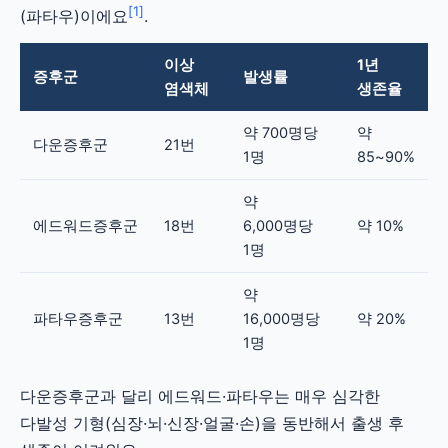
[1]
(파타우)이에요
.
이상
1년
증후군
발생률
염색체
생존율
약 700명당
약
다운증후군
21번
1명
85~90%
약
에드워드증후군
18번
6,000명당
약 10%
1명
약
파타우증후군
13번
16,000명당
약 20%
1명
다운증후군과 달리 에드워드·파타우는 매우 심각한
다발성 기형(심장·뇌·신장·얼굴·손)을 동반해서 출생 후