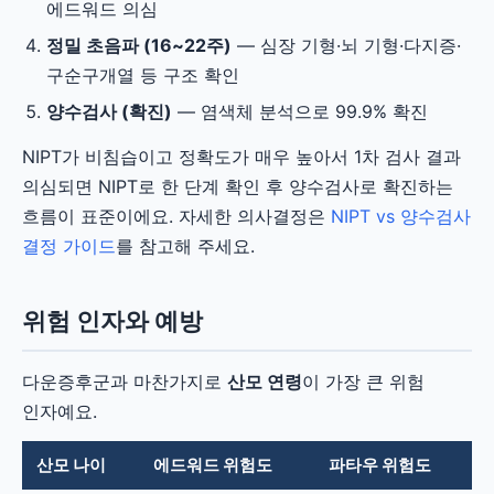
에드워드 의심
정밀 초음파 (16~22주)
— 심장 기형·뇌 기형·다지증·
구순구개열 등 구조 확인
양수검사 (확진)
— 염색체 분석으로 99.9% 확진
NIPT가 비침습이고 정확도가 매우 높아서 1차 검사 결과
의심되면 NIPT로 한 단계 확인 후 양수검사로 확진하는
흐름이 표준이에요. 자세한 의사결정은
NIPT vs 양수검사
결정 가이드
를 참고해 주세요.
위험 인자와 예방
다운증후군과 마찬가지로
산모 연령
이 가장 큰 위험
인자예요.
산모 나이
에드워드 위험도
파타우 위험도