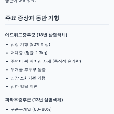
생존이 어려워요.
주요 증상과 동반 기형
에드워드증후군 (18번 삼염색체)
심장 기형 (90% 이상)
저체중 (평균 2.3kg)
주먹이 꽉 쥐어진 자세 (특징적 손가락)
두개골 후두부 돌출
신장·소화기관 기형
심한 발달 지연
파타우증후군 (13번 삼염색체)
구순구개열 (60~80%)