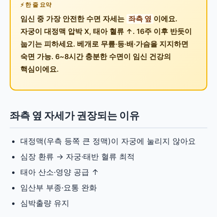
한 줄 요약
임신 중 가장 안전한 수면 자세는
좌측 옆
이에요.
자궁이 대정맥 압박 X, 태아 혈류 ↑. 16주 이후 반듯이
눕기는 피하세요. 베개로 무릎·등·배·가슴을 지지하면
숙면 가능. 6~8시간 충분한 수면이 임신 건강의
핵심이에요.
좌측 옆 자세가 권장되는 이유
대정맥(우측 등쪽 큰 정맥)이 자궁에 눌리지 않아요
심장 환류 → 자궁·태반 혈류 최적
태아 산소·영양 공급 ↑
임산부 부종·요통 완화
심박출량 유지