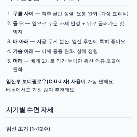
무릎 사이
— 척추·골반 정렬. 요통 완화 (가장 효과적)
등 뒤
— 옆으로 누운 자세 안정 + 뒤로 굴러가는 것
방지
배 아래
— 자궁 무게 분산. 임신 후반에 특히 좋아요
가슴 아래
— 어깨 통증 완화. 상체 정렬
머리
— 베개 2개로 약간 높이면 위산 역류·코골이
완화
임산부 보디필로우(C·U·J 자) 사용
이 가장 편해요.
베동에서도 가장 많이 추천돼요.
시기별 수면 자세
임신 초기 (1~12주)