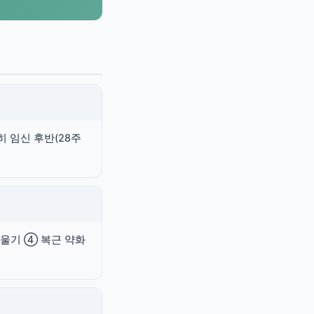
히 임신 후반(28주
기울기 ④ 복근 약화