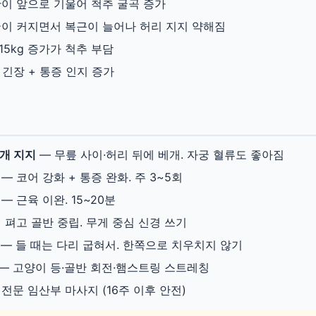
이 앞으로 기울어 척추 굴곡 증가
이 커지면서 복근이 늘어나 허리 지지 약해짐
~15kg 증가가 척추 부담
 긴장 + 통증 인지 증가
법
베개 지지
— 무릎 사이·허리 뒤에 베개. 자궁 혈류도 좋아짐
— 코어 강화 + 통증 완화. 주 3~5회
— 근육 이완. 15~20분
 펴고 골반 중립. 무게 중심 신경 쓰기
— 들 때는 다리 굽혀서. 한쪽으로 치우치지 않기
— 고양이 등·골반 회전·햄스트링 스트레칭
전문 임산부 마사지 (16주 이후 안전)