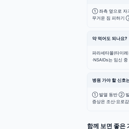
① 좌측 옆으로 자
무거운 짐 피하기 
약 먹어도 되나요?
파라세타몰(타이레놀
·NSAIDs는 임신 중
병원 가야 할 신호
① 발열 동반 ② 발
증상은 조산·요로감
함께 보면 좋은