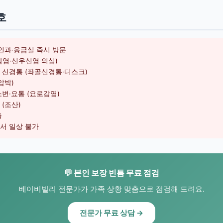
호
부인과·응급실 즉시 방문
감염·신우신염 의심)
 신경통 (좌골신경통·디스크)
압박)
소변·요통 (요로감염)
(조산)
출
서 일상 불가
💬 본인 보장 빈틈 무료 점검
베이비빌리 전문가가 가족 상황 맞춤으로 점검해 드려요.
전문가 무료 상담 →