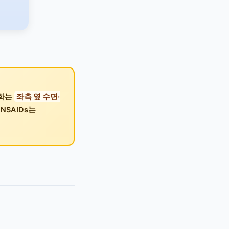
완화는
좌측 옆 수면·
NSAIDs는