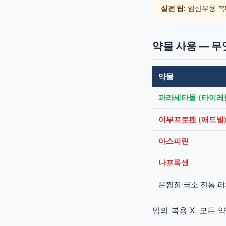
실전 팁:
임산부용 복대(
약물 사용 — 
약물
파라세타몰 (타이레
이부프로펜 (애드빌
아스피린
나프록센
온찜질·국소 진통 
임의 복용 X. 모든