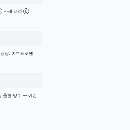
⑤ 자세 교정 ⑥
 권장. 이부프로펜
질 출혈·양수 — 이런