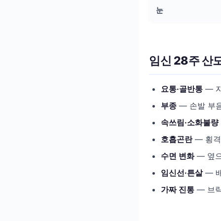
눈
임신 28주 산
요통·골반통
— 
부종
— 손발 부음
속쓰림·소화불량
호흡곤란
— 횡격
수면 변화
— 옆으
임신선·튼살
— 
가짜 진통
— 브락