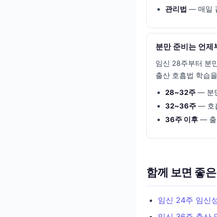
관리법
— 매일 
분만 준비는 언제
임신 28주부터 분
출산 호흡법 학습을 
28~32주
— 분
32~36주
— 호
36주 이후
— 출
함께 보면 좋은
임신 24주 임신
임신 36주 출산