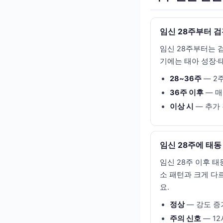
임신 28주부터 
임신 28주부터는 검
기에는 태아 성장·
28~36주
— 2
36주 이후
— 매
이상 시
— 추가
임신 28주에 태
임신 28주 이후 태
소 패턴과 크게 다
요.
정상
— 강도 증
주의 신호
— 1