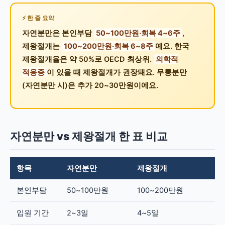
한 줄 요약
자연분만은 본인부담
50~100만원·회복 4~6주
,
제왕절개는
100~200만원·회복 6~8주
예요. 한국
제왕절개율은 약 50%로 OECD 최상위.
의학적
적응증
이 있을 때 제왕절개가 권장돼요. 무통분만
(자연분만 시)은 추가 20~30만원이에요.
자연분만 vs 제왕절개 한 표 비교
항목
자연분만
제왕절개
본인부담
50~100만원
100~200만원
입원 기간
2~3일
4~5일