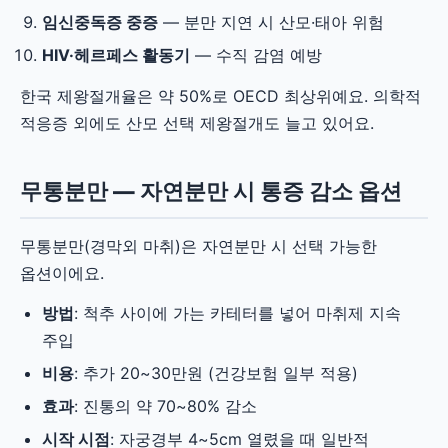
임신중독증 중증
— 분만 지연 시 산모·태아 위험
HIV·헤르페스 활동기
— 수직 감염 예방
한국 제왕절개율은 약 50%로 OECD 최상위예요. 의학적
적응증 외에도 산모 선택 제왕절개도 늘고 있어요.
무통분만 — 자연분만 시 통증 감소 옵션
무통분만(경막외 마취)은 자연분만 시 선택 가능한
옵션이에요.
방법
: 척추 사이에 가는 카테터를 넣어 마취제 지속
주입
비용
: 추가 20~30만원 (건강보험 일부 적용)
효과
: 진통의 약 70~80% 감소
시작 시점
: 자궁경부 4~5cm 열렸을 때 일반적