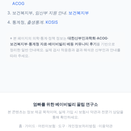
ACOG
보건복지부,
임산부 지원 안내
.
보건복지부
통계청,
출생통계
.
KOSIS
※ 본 페이지의 의학·통계·정책 정보는
대한산부인과학회·ACOG·
보건복지부·통계청 자료·베이비빌리 베동 커뮤니티 후기
를 기반으로
정리한 일반 안내예요. 실제 검사 적응증과 결과 해석은 산부인과 안내를
따라 주세요.
엄빠를 위한 베이비빌리 꿀팁 연구소
본 콘텐츠는 정보 제공 목적이며, 실제 가입 시 보험사 약관과 전문가 상담을
통해 확인하세요.
홈
·
가이드
·
어린이보험
·
도구
·
개인정보처리방침
·
이용약관