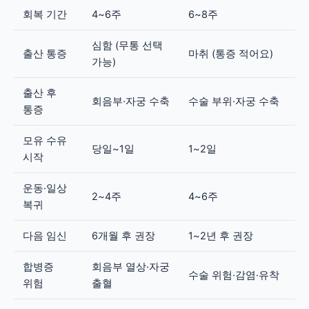
회복 기간
4~6주
6~8주
심함 (무통 선택
출산 통증
마취 (통증 적어요)
가능)
출산 후
회음부·자궁 수축
수술 부위·자궁 수축
통증
모유 수유
당일~1일
1~2일
시작
운동·일상
2~4주
4~6주
복귀
다음 임신
6개월 후 권장
1~2년 후 권장
합병증
회음부 열상·자궁
수술 위험·감염·유착
위험
출혈