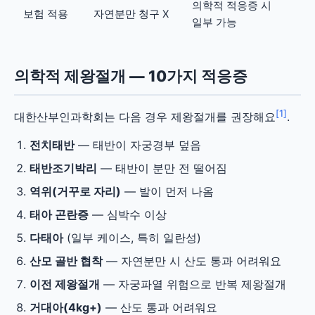
의학적 적응증 시
보험 적용
자연분만 청구 X
일부 가능
의학적 제왕절개 — 10가지 적응증
[1]
대한산부인과학회는 다음 경우 제왕절개를 권장해요
.
전치태반
— 태반이 자궁경부 덮음
태반조기박리
— 태반이 분만 전 떨어짐
역위(거꾸로 자리)
— 발이 먼저 나옴
태아 곤란증
— 심박수 이상
다태아
(일부 케이스, 특히 일란성)
산모 골반 협착
— 자연분만 시 산도 통과 어려워요
이전 제왕절개
— 자궁파열 위험으로 반복 제왕절개
거대아(4kg+)
— 산도 통과 어려워요