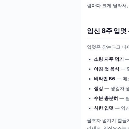
람마다 크게 달라서,
임신 8주 입덧
입덧은 참는다고 나아
소량 자주 먹기
—
아침 첫 음식
— 
비타민 B6
— 메
생강
— 생강차·생
수분 충분히
— 탈
심한 입덧
— 임신
물조차 넘기기 힘들거
리세요. 임신오조는 