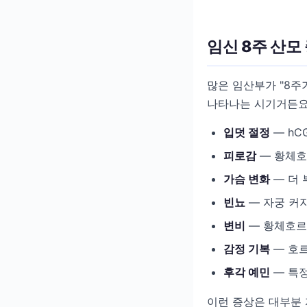
임신 8주 산모
많은 임산부가 "8주
나타나는 시기거든요
입덧 절정
— hC
피로감
— 황체호
가슴 변화
— 더 
빈뇨
— 자궁 커
변비
— 황체호르
감정 기복
— 호르
후각 예민
— 특
이런 증상은 대부분 