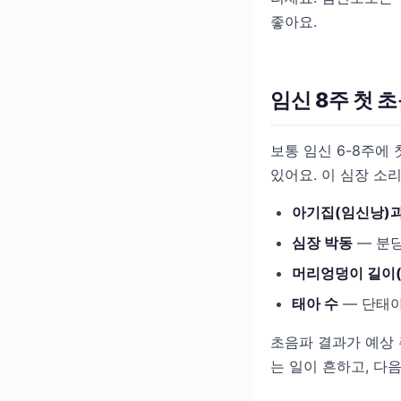
좋아요.
임신 8주 첫 
보통 임신 6-8주에
있어요. 이 심장 소
아기집(임신낭)과
심장 박동
— 분당
머리엉덩이 길이(
태아 수
— 단태아
초음파 결과가 예상 
는 일이 흔하고, 다