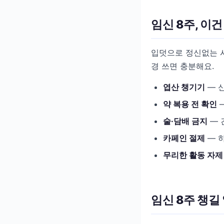
임신 8주, 이
입덧으로 정신없는 시
경 쓰면 충분해요.
엽산 챙기기
— 신
약 복용 전 확인
—
술·담배 금지
— 
카페인 절제
— 하
무리한 활동 자제
임신 8주 챙길