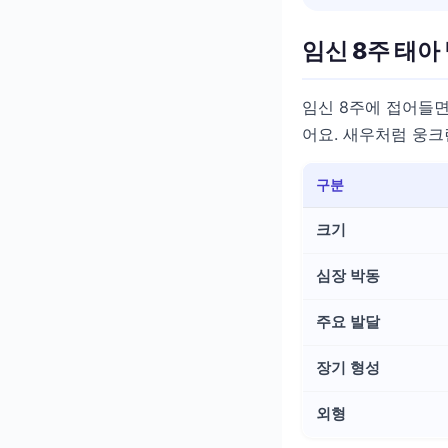
임신 8주 태아
임신 8주에 접어들면
어요. 새우처럼 웅크
구분
크기
심장 박동
주요 발달
장기 형성
외형