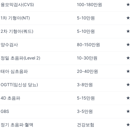
융모막검사(CVS)
100-180만원
★
1차 기형아(NT)
5-10만원
2차 기형아(쿼드)
5-10만원
양수검사
80-150만원
★
정밀 초음파(Level 2)
10-30만원
태아 심초음파
20-40만원
★
OGTT(임신성 당뇨)
3-8만원
4D 초음파
5-15만원
★
GBS
3-5만원
정기 초음파·혈액
건강보험