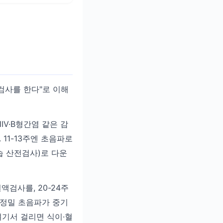
 검사를 한다"로 이해
IV·B형간염 같은 감
11-13주엔 초음파로
침습 산전검사)로 다운
혈액검사를, 20-24주
이 정밀 초음파가 중기
여기서 걸리면 식이·혈